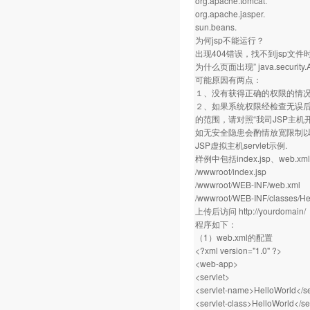
org.apache.tomcat.
org.apache.jasper.
sun.beans.
为何jsp不能运行？
出现404错误，找不到jsp文
为什么页面出现” java.security.Ac
可能原因有两点：
１、没有获得正确的权限的情
２、如果系统权限经检查无误后仍
的范围，请对照“我司JSP主
如无安全隐患会酌情放宽限制
JSP虚拟主机servlet示例.
样例中包括index.jsp、web.
/wwwroot/index.jsp
/wwwroot/WEB-INF/web.xml
/wwwroot/WEB-INF/classes/Hel
上传后访问
http://yourdomain/
程序如下：
（1）web.xml的配置
<?xml version="1.0" ?>
<web-app>
<servlet>
<servlet-name>HelloWorld</s
<servlet-class>HelloWorld</se