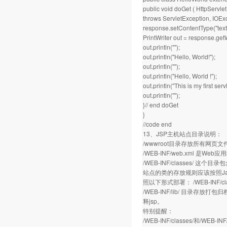
public void doGet ( HttpServl
throws ServletException, IOExc
response.setContentType("text/
PrintWriter out = response.getW
out.println("");
out.println("Hello, World!");
out.println("");
out.println("Hello, World !");
out.println("This is my first servl
out.println("");
}// end doGet
}
//code end
13、JSP主机站点目录说明：
/wwwroot目录存放所有网页文件
/WEB-INF/web.xml 
/WEB-INF/classes/ 这个目
站点的类的存放规则应该按照Java的
照以下形式部署： /WEB-INF/classe
/WEB-INF/lib/ 目录存放
释jsp。
特别提醒：
/WEB-INF/classes/