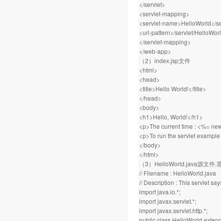
</servlet>
<servlet-mapping>
<servlet-name>HelloWorld</s
<url-pattern>/servlet/HelloWorl
</servlet-mapping>
</web-app>
（2）index.jsp文件
<html>
<head>
<title>Hello World!</title>
</head>
<body>
<h1>Hello, World!</h1>
<p>The current time : <%= new
<p>To run the servlet example 
</body>
</html>
（3）HelloWorld.java源文件
// Filename : HelloWorld.java
// Description : This servlet say
import java.io.*;
import javax.servlet.*;
import javax.servlet.http.*;
public class HelloWorld extend