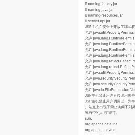
 naming-factory.jar
 naming-java.jar
 naming-resources.jar
 servlet-api.jar
JSP主机在安全上开放了哪些
允许 java.util.PropertyPermissi
允许 java.lang.RuntimePermiss
允许 java.lang.RuntimePermissi
允许 java.lang.RuntimePermiss
允许 java.lang.RuntimePermis
允许 java.lang.reflect.Reflect
允许 java.lang.reflect.ReflectPe
允许 java.util.PropertyPermissio
允许 java.security.SecurityPer
允许 java.security.SecurityPerm
允许 java.io.FilePermission "
JSP主机禁止用户直接调用哪
JSP主机禁止用户调用以下列字
户站点上出现了禁止访问下列类库的
统自带的jar包”即可。
sun.
org.apache.catalina.
org.apache.coyote.